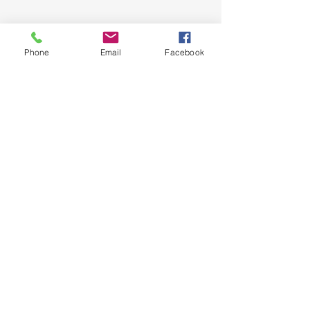
Rua Chão do Conde
Phone
Email
Facebook
Quinta da Boavista
3060-120
CANTANHEDE
Público geral:
(+351)
926 141 000
(+351)
231 094 319
E-mail:
geral@ofatlantis.org
Assine para saber as novidades