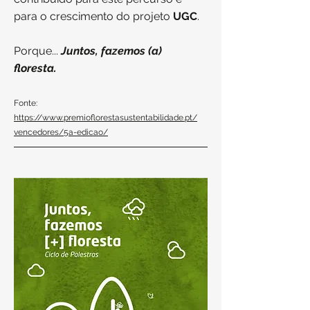
para o crescimento do projeto
UGC
.
Porque...
Juntos, fazemos (a)
floresta.
Fonte:
https://www.premioflorestasustentabilidade.pt/
vencedores/5a-edicao/