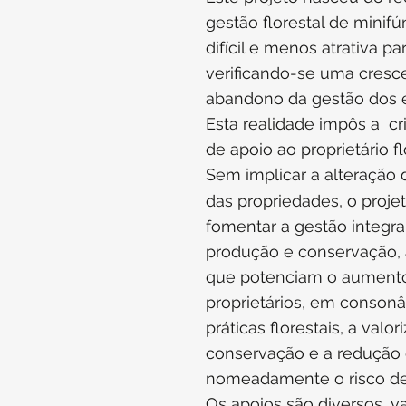
gestão florestal de minif
difícil e menos atrativa pa
verificando-se uma cresc
abandono da gestão dos e
Esta realidade impôs a c
de apoio ao proprietário fl
Sem implicar a alteração
das propriedades, o proje
fomentar a gestão integral
produção e conservação,
que potenciam o aument
proprietários, em conson
práticas florestais, a valo
conservação e a redução d
nomeadamente o risco de
Os apoios são diversos, v