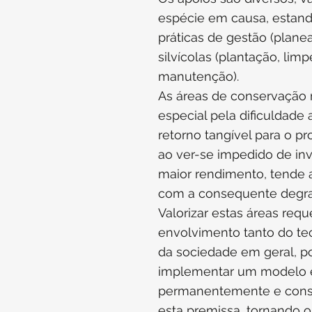
espécie em causa, estand
práticas de gestão (plane
silvícolas (plantação, lim
manutenção).
As áreas de conservação
especial pela dificuldade
retorno tangível para o pro
ao ver-se impedido de in
maior rendimento, tende 
com a consequente degra
Valorizar estas áreas req
envolvimento tanto do te
da sociedade em geral, po
implementar um modelo 
permanentemente e consi
esta premissa, tornando 