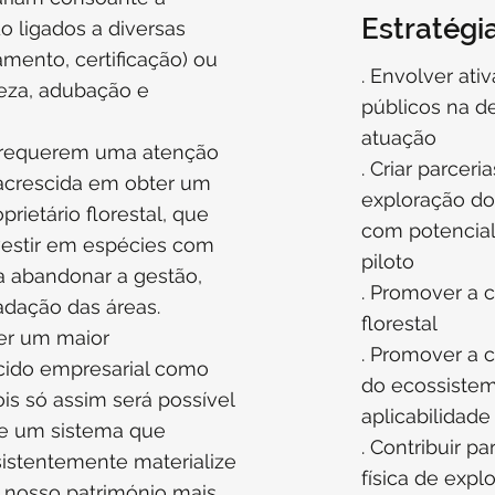
Estratégi
o ligados a diversas
amento, certificação) ou
. Envolver at
peza, adubação e
públicos na de
atuação
 requerem uma atenção
. Criar parceri
 acrescida em obter um
exploração do
prietário florestal, que
com potencial
vestir em espécies com
piloto
a abandonar a gestão,
. Promover a c
dação das áreas.
florestal
uer um maior
. Promover a c
cido empresarial como
do ecossistem
is só assim será possível
aplicabilidade
e um sistema que
. Contribuir 
stentemente materialize
física de expl
o nosso património mais