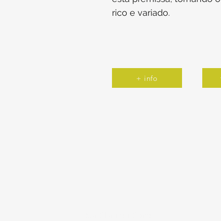
rico e variado.
+ info
Rua Chão do Conde