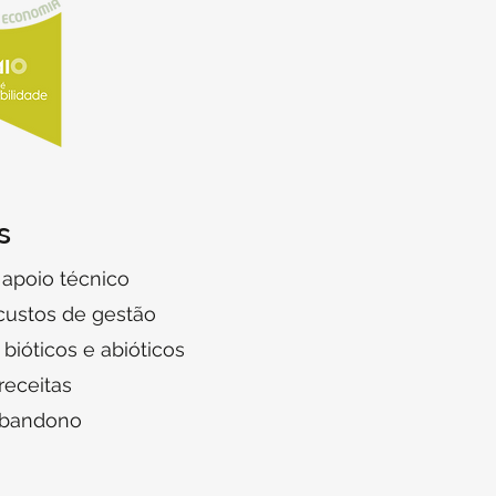
s
r apoio técnico
 custos de gestão
s bióticos e abióticos
receitas
 abandono