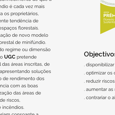
úndio é cada vez mais
ra os proprietários,
ente tendência de
spaços florestais.
riação de novo modelo
orestal de minifúndio.
 do regime ou dimensão
Objectivo
UGC
to
pretende
 das áreas inscritas, de
. disponibiliza
 apresentando soluções
. optimizar os
o de rendimento dos
. reduzir risco
ância com as boas
. aumentar as 
rização das áreas de
. contrariar o
e riscos,
 incêndios.
ariam consoante a