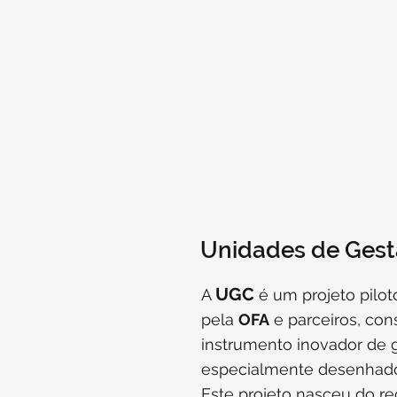
Unidades de Gest
UGC
A
é um projeto pilot
pela
OFA
e parceiros, co
instrumento inovador de g
especialmente desenhado 
Este projeto nasceu do r